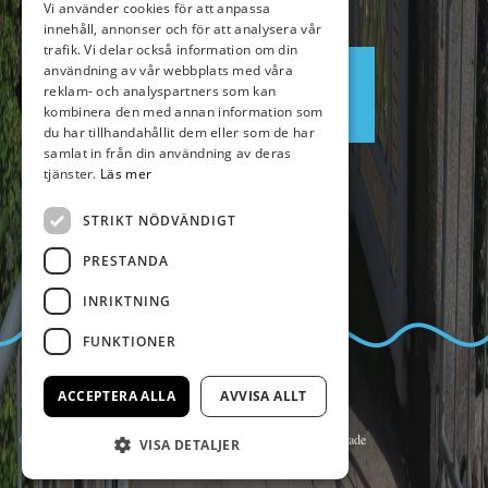
Vi använder cookies för att anpassa
innehåll, annonser och för att analysera vår
ENGLISH
trafik. Vi delar också information om din
användning av vår webbplats med våra
Boka
reklam- och analyspartners som kan
kombinera den med annan information som
du har tillhandahållit dem eller som de har
samlat in från din användning av deras
tjänster.
Läs mer
STRIKT NÖDVÄNDIGT
PRESTANDA
INRIKTNING
FUNKTIONER
ACCEPTERA ALLA
AVVISA ALLT
© Copyright 2014 Kalmar Sjömanshem, alla rättigheter reserverade
VISA DETALJER