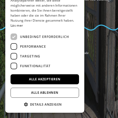
Analysepartner weiter, die diese
möglicherweise mit anderen Informationen
kombinieren, die Sie ihnen bereitgestellt
haben oder die sie im Rahmen Ihrer
Nutzung ihrer Dienste gesammelt haben.
Läs mer
UNBEDINGT ERFORDERLICH
PERFORMANCE
© Copyright 2014 Kalmar Sjömanshem, alla rättigheter reserverade
TARGETING
FUNKTIONALITÄT
ALLE AKZEPTIEREN
ALLE ABLEHNEN
DETAILS ANZEIGEN