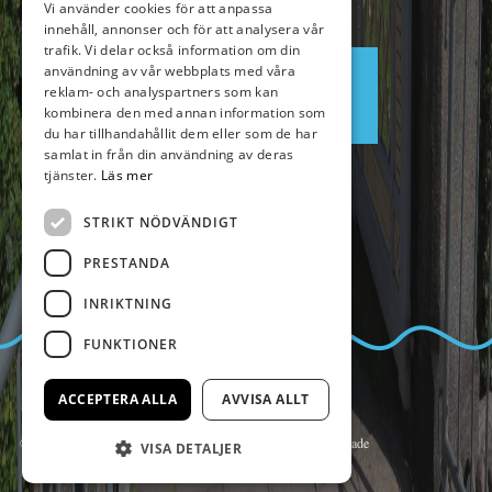
Vi använder cookies för att anpassa
innehåll, annonser och för att analysera vår
ENGLISH
trafik. Vi delar också information om din
användning av vår webbplats med våra
Boka
reklam- och analyspartners som kan
kombinera den med annan information som
du har tillhandahållit dem eller som de har
samlat in från din användning av deras
tjänster.
Läs mer
STRIKT NÖDVÄNDIGT
PRESTANDA
INRIKTNING
FUNKTIONER
ACCEPTERA ALLA
AVVISA ALLT
© Copyright 2014 Kalmar Sjömanshem, alla rättigheter reserverade
VISA DETALJER